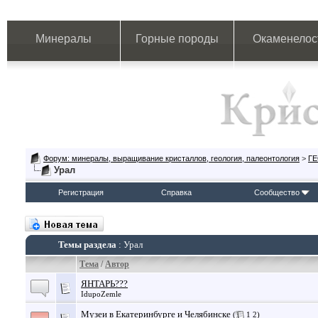
Минералы
Горные породы
Окаменелос
Форум: минералы, выращивание кристаллов, геология, палеонтология
>
Г
Урал
Регистрация
Справка
Сообщество
Темы раздела
: Урал
Тема
/
Автор
ЯНТАРЬ???
IdupoZemle
Музеи в Екатеринбурге и Челябинске
(
1
2
)