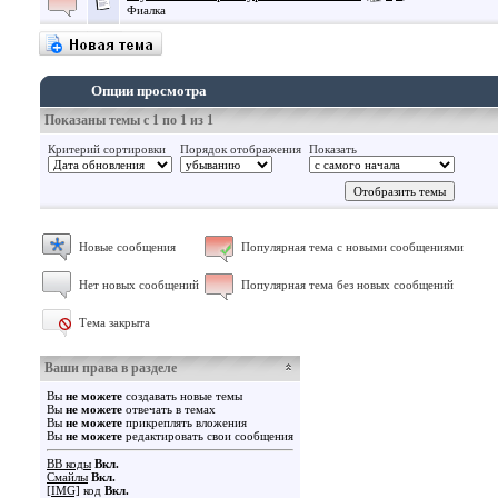
Фиалка
Опции просмотра
Показаны темы с 1 по 1 из 1
Критерий сортировки
Порядок отображения
Показать
Новые сообщения
Популярная тема с новыми сообщениями
Нет новых сообщений
Популярная тема без новых сообщений
Тема закрыта
Ваши права в разделе
Вы
не можете
создавать новые темы
Вы
не можете
отвечать в темах
Вы
не можете
прикреплять вложения
Вы
не можете
редактировать свои сообщения
BB коды
Вкл.
Смайлы
Вкл.
[IMG]
код
Вкл.