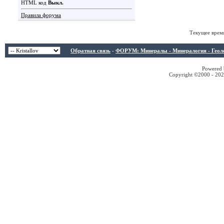
HTML код
Выкл.
Правила форума
Текущее врем
Обратная связь
-
ФОРУМ: Минералы - Минералогия - Геологи
Powered b
Copyright ©2000 - 2026