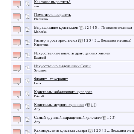
Как такое вырастить?
zen
Помогите определить
Elentirmo
Выращивание кристаллов
(
1
2
3
4
5
...
Последняя страница
)
Mahorka
Размер и рост кристаллов
(
1
2
3
4
5
...
Последняя страница
)
Nagarjuna
Искусственные аналоги драгоценных камней
Василий
Искусственно выделенный Селен
Solomon
Фианит - тажеранит
Lena
Кристаллы кобальтового купороса
PrizraK
Кристаллы медного купороса
(
1
2
)
Arty
Самый крупный выращенный кристалл
(
1
2
3
)
Arty
Как вырастить кристалл сахара
(
1
2
3
4
5
...
Последняя стра