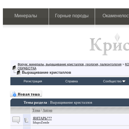
Минералы
Горные породы
Окаменелос
Форум: минералы, выращивание кристаллов, геология, палеонтология
>
К
ОБРАБОТКА
Выращивание кристаллов
Регистрация
Справка
Сообщество
Темы раздела
: Выращивание кристаллов
Тема
/
Автор
ЯНТАРЬ???
IdupoZemle