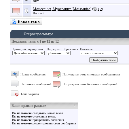
Arty
Моиссанит, Муассанит (Moissanite)
(
1
2
)
Василий
Опции просмотра
Показаны темы с 1 по 12 из 12
Критерий сортировки
Порядок отображения
Показать
Новые сообщения
Популярная тема с новыми сообщениями
Нет новых сообщений
Популярная тема без новых сообщений
Тема закрыта
Ваши права в разделе
Вы
не можете
создавать новые темы
Вы
не можете
отвечать в темах
Вы
не можете
прикреплять вложения
Вы
не можете
редактировать свои сообщения