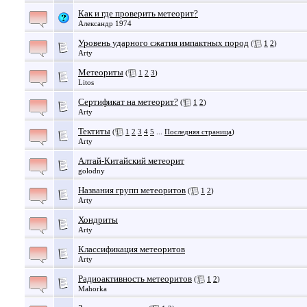
Как и где проверить метеорит?
Александр 1974
Уровень ударного сжатия импактных пород
(
1
2
)
Arty
Метеориты
(
1
2
3
)
Litos
Сертификат на метеорит?
(
1
2
)
Arty
Тектиты
(
1
2
3
4
5
...
Последняя страница
)
Arty
Алтай-Китайский метеорит
golodny
Названия групп метеоритов
(
1
2
)
Arty
Хондриты
Arty
Классификация метеоритов
Arty
Радиоактивность метеоритов
(
1
2
)
Mahorka