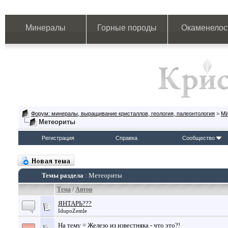
Минералы
Горные породы
Окаменелос
Форум: минералы, выращивание кристаллов, геология, палеонтология
>
М
Метеориты
Регистрация
Справка
Сообщество
Темы раздела
: Метеориты
Тема
/
Автор
ЯНТАРЬ???
IdupoZemle
На тему = Железо из известняка - что это?!