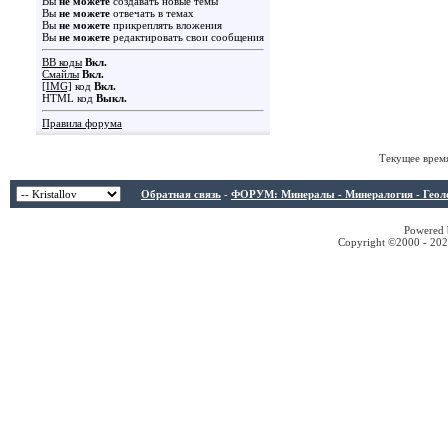
Вы
не можете
создавать новые темы
Вы
не можете
отвечать в темах
Вы
не можете
прикреплять вложения
Вы
не можете
редактировать свои сообщения
BB коды
Вкл.
Смайлы
Вкл.
[IMG]
код
Вкл.
HTML код
Выкл.
Правила форума
Текущее врем
Обратная связь
-
ФОРУМ: Минералы - Минералогия - Геологи
Powered b
Copyright ©2000 - 2026