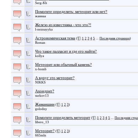
Serg-Kh
Помогите определить: метеорит или нет?
жаннаа
Железо из известняка - что это?!
l-neznayyka
Астрономическая тема
(
1
2
3
4
5
...
Последняя страница
)
Roman
Что такое палласит и где его найти?
kollya
Метеорит или обычный камень?
x-bomb
А вдруг это метеорит?
NIKKS
Ахондрит?
surkov13
Жаманшин
(
1
2
3
)
golodny
Помогите определить метеорит
(
1
2
3
4
5
...
Последняя стр
libero_13
Метеорит?
(
1
2
3
)
665mln