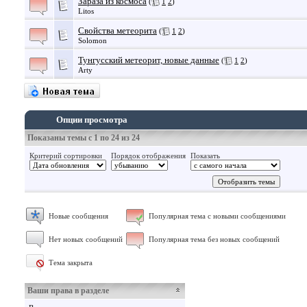
Зараза из космоса
(
1
2
)
Litos
Свойства метеорита
(
1
2
)
Solomon
Тунгусский метеорит, новые данные
(
1
2
)
Arty
Опции просмотра
Показаны темы с 1 по 24 из 24
Критерий сортировки
Порядок отображения
Показать
Новые сообщения
Популярная тема с новыми сообщениями
Нет новых сообщений
Популярная тема без новых сообщений
Тема закрыта
Ваши права в разделе