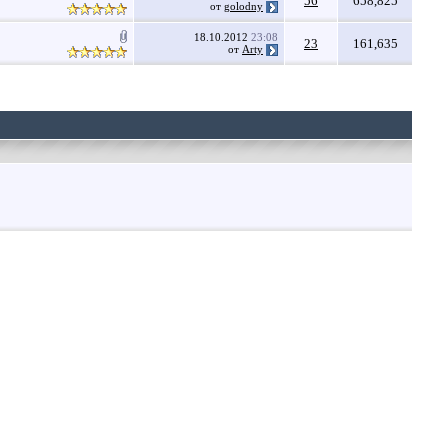
56
658,825
от
golodny
18.10.2012
23:08
23
161,635
от
Arty