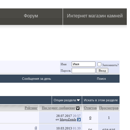
.
.
.
.
.
.
.
Форум
Интернет магазин камней
Имя
Запомнить?
Пароль
Сообщения за день
Поиск
Опции раздела
Искать в этом разделе
Рейтинг
Последнее сообщение
Ответов
Просмотров
28.07.2017
20:57
0
1
от
IdupoZemle
10.03.2013
01:39