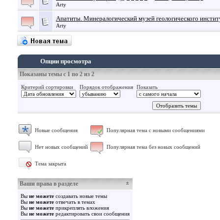
Arty
Апатиты. Минералогический музей геологического инстит
Arty
Опции просмотра
Показаны темы с 1 по 2 из 2
Критерий сортировки
Порядок отображения
Показать
Новые сообщения
Популярная тема с новыми сообщениями
Нет новых сообщений
Популярная тема без новых сообщений
Тема закрыта
Ваши права в разделе
Вы
не можете
создавать новые темы
Вы
не можете
отвечать в темах
Вы
не можете
прикреплять вложения
Вы
не можете
редактировать свои сообщения