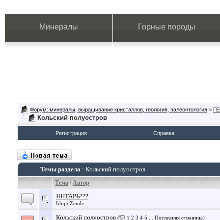
Минералы
Горные породы
Форум: минералы, выращивание кристаллов, геология, палеонтология
>
Г
Кольский полуостров
Регистрация
Справка
Темы раздела
: Кольский полуостров
Тема
/
Автор
ЯНТАРЬ???
IdupoZemle
Кольский полуостров
(
1
2
3
4
5
...
Последняя страница
)