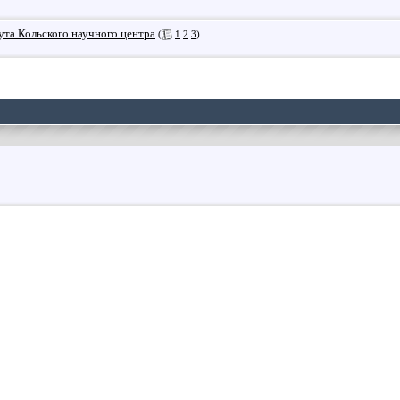
ута Кольского научного центра
(
1
2
3
)