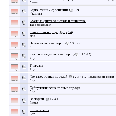
Alexey
Серпентин и Серпентинит
(
1
2
)
Nagarjuna
Сланцы: кристаллические и глинистые
The best geologist
Биотитовая порода
(
1
2
3
4
)
dmk
Названия горных пород
(
1
2
3
4
)
Arty
Классификация горных пород
(
1
2
3
4
5
)
Arty
Тингуаит
Arty
Что такое горная порода?
(
1
2
3
4
5
...
Последняя страница
)
Arty
Субвулканические горные породы
Arty
Обсидиан
(
1
2
3
4
)
Roman
Сортавалиты
Arty