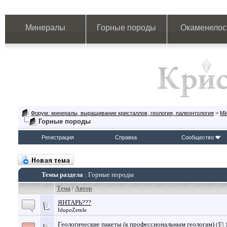
Минералы
Горные породы
Окаменелос
Форум: минералы, выращивание кристаллов, геология, палеонтология
>
М
Горные породы
Регистрация
Справка
Сообщество
Темы раздела
: Горные породы
Тема
/
Автор
ЯНТАРЬ???
IdupoZemle
Геологические пакеты (к профессиональным геологам)
(