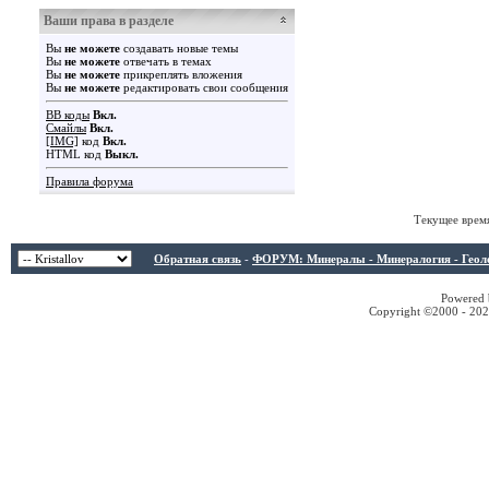
Ваши права в разделе
Вы
не можете
создавать новые темы
Вы
не можете
отвечать в темах
Вы
не можете
прикреплять вложения
Вы
не можете
редактировать свои сообщения
BB коды
Вкл.
Смайлы
Вкл.
[IMG]
код
Вкл.
HTML код
Выкл.
Правила форума
Текущее врем
Обратная связь
-
ФОРУМ: Минералы - Минералогия - Геологи
Powered b
Copyright ©2000 - 2026