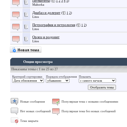
Пегматиты
(
1
2
3
4
5
)
Mahorka
Диабаз и долерит
(
1
2
)
Litos
Петрография и петрология
(
1
2
)
Litos
Орлец и родонит
Litos
Опции просмотра
Показаны темы с 1 по 25 из 27
Критерий сортировки
Порядок отображения
Показать
Новые сообщения
Популярная тема с новыми сообщениями
Нет новых сообщений
Популярная тема без новых сообщений
Тема закрыта