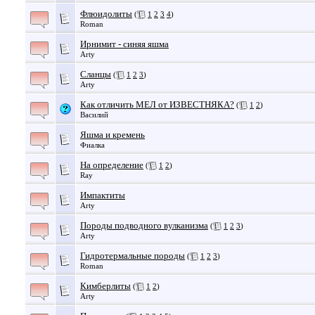
Флюидолиты
(
1
2
3
4
)
Roman
Ирнимит - синяя яшма
Arty
Сланцы
(
1
2
3
)
Arty
Как отличить МЕЛ от ИЗВЕСТНЯКА?
(
1
2
)
Василий
Яшма и кремень
Фиалка
На определение
(
1
2
)
Ray
Импактиты
Arty
Породы подводного вулканизма
(
1
2
3
)
Arty
Гидротермальные породы
(
1
2
3
)
Roman
Кимберлиты
(
1
2
)
Arty