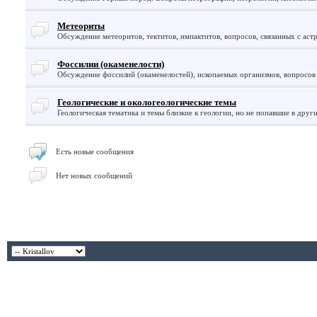
Метеориты
Обсуждение метеоритов, тектитов, импактитов, вопросов, связанных с аст
Фоссилии (окаменелости)
Обсуждение фоссилий (окаменелостей), ископаемых организмов, вопросов
Геологические и окологеологические темы
Геологическая тематика и темы близкие к геологии, но не попавшие в друг
Есть новые сообщения
Нет новых сообщений