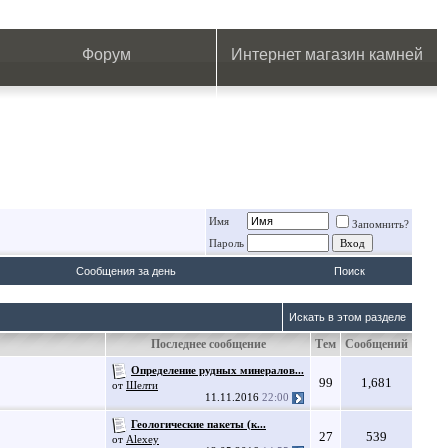
.
.
.
.
.
.
.
Форум
Интернет магазин камней
Имя
Запомнить?
Пароль
Сообщения за день
Поиск
Искать в этом разделе
Последнее сообщение
Тем
Сообщений
Определение рудных минералов...
99
1,681
от
Шелти
11.11.2016
22:00
Геологические пакеты (к...
27
539
от
Alexey