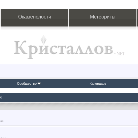
Окаменелости
Метеориты
Сообщество
Календарь
Я
фии
и т.п.