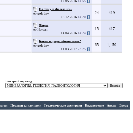
12.05.2016
14:55
На тему = Железо из...
24
419
от
golodny
06.12.2016
14:20
Флора
15
417
от
Натали
14.04.2016
14:24
Какие породы обозначены?
65
1,150
от
golodny
11.03.2017
23:25
Быстрый переход
ия - Поездки за камнями - Геологические экскурсии - Краеведение
-
Архив
-
Вверх