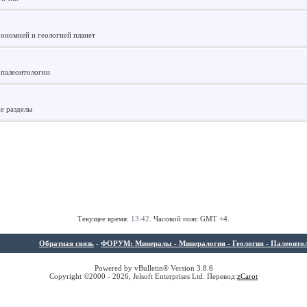
рономией и геологией планет
 палеонтологии
ие разделы
Текущее время:
13:42
. Часовой пояс GMT +4.
Обратная связь
-
ФОРУМ: Минералы - Минералогия - Геология - Палеонтолог
Powered by vBulletin® Version 3.8.6
Copyright ©2000 - 2026, Jelsoft Enterprises Ltd. Перевод:
z
Carot