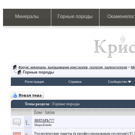
Минералы
Горные породы
Окаменелос
Форум: минералы, выращивание кристаллов, геология, палеонтология
>
М
Горные породы
Регистрация
Справка
Сообщество
Темы раздела
: Горные породы
Тема
/
Автор
ЯНТАРЬ???
IdupoZemle
Геологические пакеты (к профессиональным геологам)
(