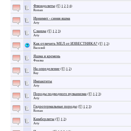
Флюидолиты
(
1
2
3
4
)
Roman
Ирнимит - синяя яшма
Arty
Сланцы
(
1
2
3
)
Arty
Как отличить МЕЛ от ИЗВЕСТНЯКА?
(
1
2
)
Василий
Яшма и кремень
Фиалка
На определение
(
1
2
)
Ray
Импактиты
Arty
Породы подводного вулканизма
(
1
2
3
)
Arty
Гидротермальные породы
(
1
2
3
)
Roman
Кимберлиты
(
1
2
)
Arty