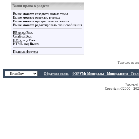
Ваши права в разделе
Вы
не можете
создавать новые темы
Вы
не можете
отвечать в темах
Вы
не можете
прикреплять вложения
Вы
не можете
редактировать свои сообщения
BB коды
Вкл.
Смайлы
Вкл.
[IMG]
код
Вкл.
HTML код
Выкл.
Правила форума
Текущее врем
Обратная связь
-
ФОРУМ: Минералы - Минералогия - Геологи
Powered b
Copyright ©2000 - 2026