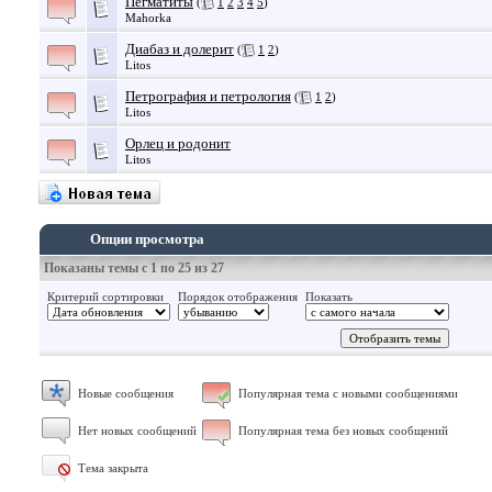
Пегматиты
(
1
2
3
4
5
)
Mahorka
Диабаз и долерит
(
1
2
)
Litos
Петрография и петрология
(
1
2
)
Litos
Орлец и родонит
Litos
Опции просмотра
Показаны темы с 1 по 25 из 27
Критерий сортировки
Порядок отображения
Показать
Новые сообщения
Популярная тема с новыми сообщениями
Нет новых сообщений
Популярная тема без новых сообщений
Тема закрыта