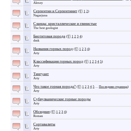
Alexey
Серпентин и Серпентинит
(
1
2
)
Nagarjuna
Сланцы: кристаллические и глинистые
The best geologist
Биотитовая порода
(
1
2
3
4
)
dmk
Названия горных пород
(
1
2
3
4
)
Arty
Классификация горных пород
(
1
2
3
4
5
)
Arty
Тингуаит
Arty
Что такое горная порода?
(
1
2
3
4
5
...
Последняя страница
)
Arty
Субвулканические горные породы
Arty
Обсидиан
(
1
2
3
4
)
Roman
Сортавалиты
Arty