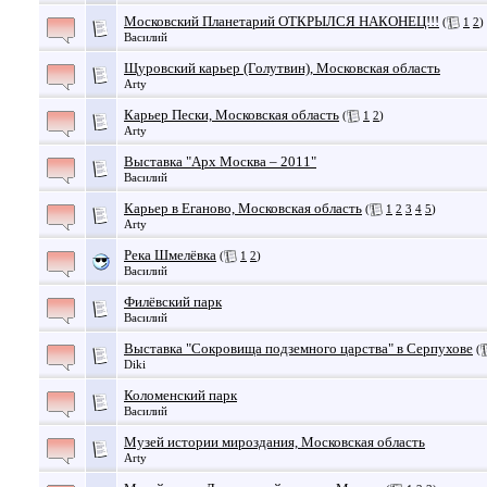
Московский Планетарий ОТКРЫЛСЯ НАКОНЕЦ!!!
(
1
2
)
Василий
Щуровский карьер (Голутвин), Московская область
Arty
Карьер Пески, Московская область
(
1
2
)
Arty
Выставка "Арх Москва – 2011"
Василий
Карьер в Еганово, Московская область
(
1
2
3
4
5
)
Arty
Река Шмелёвка
(
1
2
)
Василий
Филёвский парк
Василий
Выставка "Сокровища подземного царства" в Серпухове
(
Diki
Коломенский парк
Василий
Музей истории мироздания, Московская область
Arty