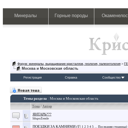
Минералы
Горные породы
Окаменелос
Форум: минералы, выращивание кристаллов, геология, палеонтология
>
Г
Москва и Московская область
Регистрация
Справка
Сообщество
Темы раздела
: Москва и Московская область
Тема
/
Автор
ЯНТАРЬ???
IdupoZemle
ПОЕЗДКИ ЗА КАМНЯМИ
(
1
2
3
4
5
...
Последняя страница
)