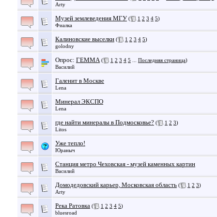
Arty
Музей землеведения МГУ
(
1
2
3
4
5
)
Фиалка
Калиновские выселки
(
1
2
3
4
5
)
golodny
Опрос:
ГЕММА
(
1
2
3
4
5
...
Последняя страница
)
Василий
Галенит в Москве
Lena
Минерал ЭКСПО
Lena
где найти минералы в Подмосковье?
(
1
2
3
)
Litos
Уже тепло!
Юраныч
Станция метро Чеховская - музей каменных картин
Василий
Домодедовский карьер, Московская область
(
1
2
3
)
Arty
Река Ратовка
(
1
2
3
4
5
)
bluesroad