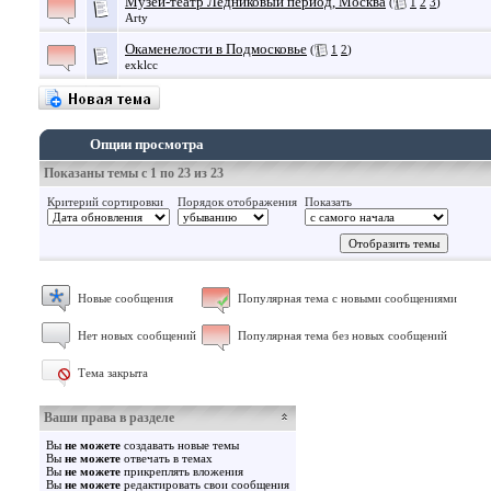
Музей-театр Ледниковый период, Москва
(
1
2
3
)
Arty
Окаменелости в Подмосковье
(
1
2
)
exklcc
Опции просмотра
Показаны темы с 1 по 23 из 23
Критерий сортировки
Порядок отображения
Показать
Новые сообщения
Популярная тема с новыми сообщениями
Нет новых сообщений
Популярная тема без новых сообщений
Тема закрыта
Ваши права в разделе
Вы
не можете
создавать новые темы
Вы
не можете
отвечать в темах
Вы
не можете
прикреплять вложения
Вы
не можете
редактировать свои сообщения