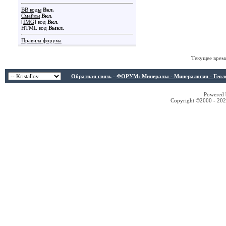
BB коды
Вкл.
Смайлы
Вкл.
[IMG]
код
Вкл.
HTML код
Выкл.
Правила форума
Текущее врем
Обратная связь
-
ФОРУМ: Минералы - Минералогия - Геологи
Powered b
Copyright ©2000 - 2026