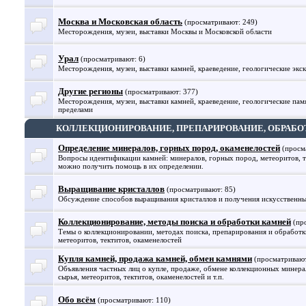
Москва и Московская область
(просматривают: 249)
Месторождения, музеи, выставки Москвы и Московской области
Урал
(просматривают: 6)
Месторождения, музеи, выставки камней, краеведение, геологические экс
Другие регионы
(просматривают: 377)
Месторождения, музеи, выставки камней, краеведение, геологические памя
пределами
КОЛЛЕКЦИОНИРОВАНИЕ, ПРЕПАРИРОВАНИЕ, ОБРАБО
Определение минералов, горных пород, окаменелостей
(просм
Вопросы идентификации камней: минералов, горных пород, метеоритов, те
можно получить помощь в их определении.
Выращивание кристаллов
(просматривают: 85)
Обсуждение способов выращивания кристаллов и получения искусственны
Коллекционирование, методы поиска и обработки камней
(пр
Темы о коллекционировании, методах поиска, препарирования и обработк
метеоритов, тектитов, окаменелостей
Купля камней, продажа камней, обмен камнями
(просматривают
Объявления частных лиц о купле, продаже, обмене коллекционных минерал
сырья, метеоритов, тектитов, окаменелостей и т.п.
Обо всём
(просматривают: 110)