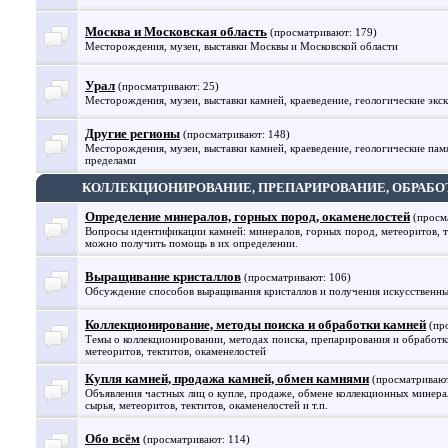
Москва и Московская область
(просматривают: 179)
Месторождения, музеи, выставки Москвы и Московской области
Урал
(просматривают: 25)
Месторождения, музеи, выставки камней, краеведение, геологические экс
Другие регионы
(просматривают: 148)
Месторождения, музеи, выставки камней, краеведение, геологические памя
пределами
КОЛЛЕКЦИОНИРОВАНИЕ, ПРЕПАРИРОВАНИЕ, ОБРАБО
Определение минералов, горных пород, окаменелостей
(просм
Вопросы идентификации камней: минералов, горных пород, метеоритов, те
можно получить помощь в их определении.
Выращивание кристаллов
(просматривают: 106)
Обсуждение способов выращивания кристаллов и получения искусственны
Коллекционирование, методы поиска и обработки камней
(пр
Темы о коллекционировании, методах поиска, препарирования и обработк
метеоритов, тектитов, окаменелостей
Купля камней, продажа камней, обмен камнями
(просматривают
Объявления частных лиц о купле, продаже, обмене коллекционных минерал
сырья, метеоритов, тектитов, окаменелостей и т.п.
Обо всём
(просматривают: 114)