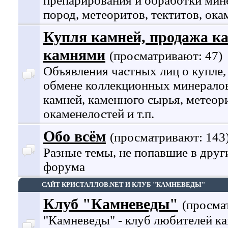
препарирования и обработки мин
пород, метеоритов, тектитов, ок
Купля камней, продажа ка
камнями
(просматривают: 47)
Объявления частных лиц о купле,
обмене коллекционных минералов
камней, каменного сырья, метеори
окаменелостей и т.п.
Обо всём
(просматривают: 143
Разные темы, не попавшие в друг
форума
САЙТ КРИСТАЛЛОВ.NET И КЛУБ "КАМНЕВЕДЫ"
Клуб "Камневеды"
(просма
"Камневеды" - клуб любителей к