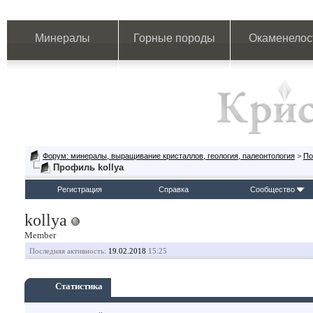
Минералы
Горные породы
Окаменелос
Форум: минералы, выращивание кристаллов, геология, палеонтология
>
По
Профиль kollya
Регистрация
Справка
Сообщество
kollya
Member
Последняя активность:
19.02.2018
15:25
Статистика