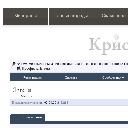
Минералы
Горные породы
Окаменелос
Форум: минералы, выращивание кристаллов, геология, палеонтология
>
По
Профиль Elena
Регистрация
Справка
Сообщество
Elena
Junior Member
Последняя активность:
02.08.2016
22:13
Статистика