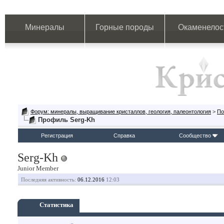
Минералы
Горные породы
Окаменелос
Форум: минералы, выращивание кристаллов, геология, палеонтология
>
По
Профиль Serg-Kh
Регистрация
Справка
Сообщество
Serg-Kh
Junior Member
Последняя активность:
06.12.2016
12:03
Статистика