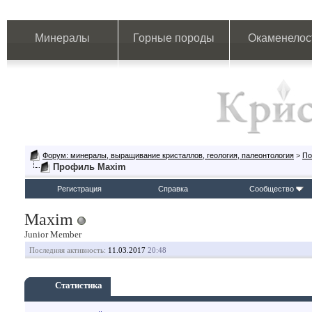
Минералы
Горные породы
Окаменелос
Форум: минералы, выращивание кристаллов, геология, палеонтология
>
По
Профиль Maxim
Регистрация
Справка
Сообщество
Maxim
Junior Member
Последняя активность:
11.03.2017
20:48
Статистика