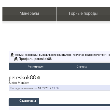
Минералы
Горные породы
Форум: минералы, выращивание кристаллов, геология, палеонтология
>
По
Профиль pereskok88
Регистрация
Справка
pereskok88
Junior Member
Последняя активность:
18.03.2017
13:36
Статистика