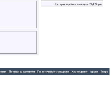
Эта страница была посещена
70,074
раз
ия - Поездки за камнями - Геологические экскурсии - Краеведение
-
Архив
-
Вверх