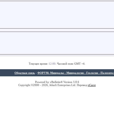
Текущее время:
12:00
. Часовой пояс GMT +4.
Обратная связь
-
ФОРУМ: Минералы - Минералогия - Геология - Палеонтолог
Powered by vBulletin® Version 3.8.6
Copyright ©2000 - 2026, Jelsoft Enterprises Ltd. Перевод:
z
Carot