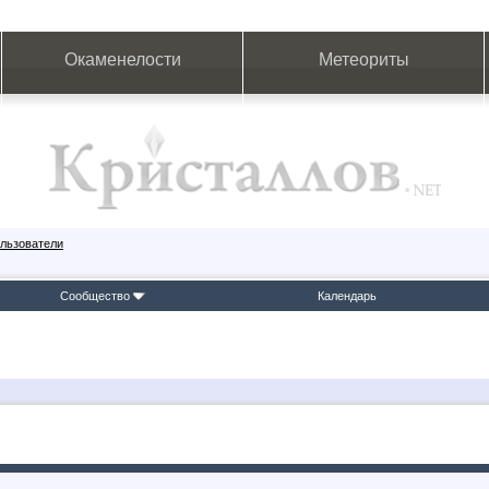
Окаменелости
Метеориты
льзователи
Сообщество
Календарь