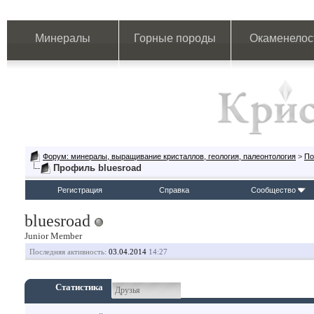
Минералы
Горные породы
Окаменелос
Форум: минералы, выращивание кристаллов, геология, палеонтология
>
По
Профиль bluesroad
Регистрация
Справка
Сообщество
bluesroad
Junior Member
Последняя активность:
03.04.2014
14:27
Статистика
Друзья