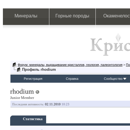
Минералы
Горные породы
Окаменелос
Форум: минералы, выращивание кристаллов, геология, палеонтология
>
По
Профиль rhodium
Регистрация
Справка
Сообщество
rhodium
Junior Member
Последняя активность:
02.11.2010
10:23
Статистика