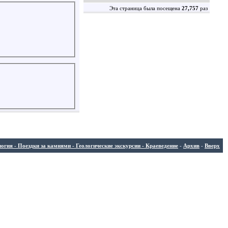
Эта страница была посещена
27,757
раз
ия - Поездки за камнями - Геологические экскурсии - Краеведение
-
Архив
-
Вверх