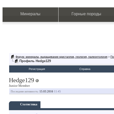
Минералы
Горные породы
Форум: минералы, выращивание кристаллов, геология, палеонтология
>
По
Профиль Hedge129
Регистрация
Справка
Hedge129
Junior Member
Последняя активность:
15.03.2016
11:45
Статистика