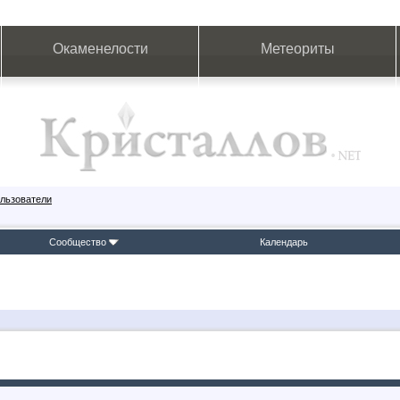
Окаменелости
Метеориты
льзователи
Сообщество
Календарь