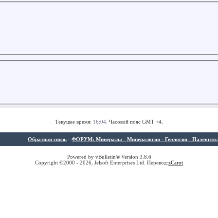
Текущее время:
16:04
. Часовой пояс GMT +4.
Обратная связь
-
ФОРУМ: Минералы - Минералогия - Геология - Палеонтолог
Powered by vBulletin® Version 3.8.6
Copyright ©2000 - 2026, Jelsoft Enterprises Ltd. Перевод:
z
Carot