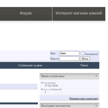
.
.
.
.
.
.
.
Форум
Интернет магазин камней
Имя
Запомнить?
Пароль
Сообщения за день
Поиск
Мини-статистика
Регистрация
27.02.2016
Всего сообщений
1
Показать всю статистику
Последние посетители