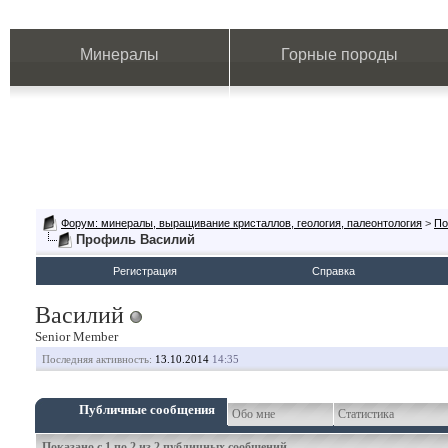
Минералы
Горные породы
Форум: минералы, выращивание кристаллов, геология, палеонтология
>
По
Профиль Василий
Регистрация
Справка
Василий
Senior Member
Последняя активность:
13.10.2014
14:35
Публичные сообщения
Обо мне
Статистика
Показано с 1 по
2
из
2
публичных сообщений