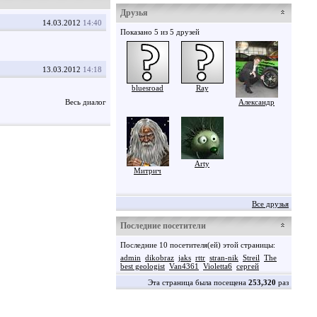
Друзья
14.03.2012
14:40
Показано 5 из 5 друзей
13.03.2012
14:18
bluesroad
Ray
Весь диалог
Александр
Arty
Митрич
Все друзья
Последние посетители
Последние 10 посетителя(ей) этой страницы:
admin
dikobraz
jaks
rttr
stran-nik
Streil
The
best geologist
Van4361
Violetta6
сергей
Эта страница была посещена
253,320
раз