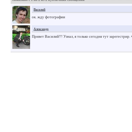
Василий
ок. жду фотографии
Александр
Привет Василий!!! Узнал, я только сегодня тут зарегестрир