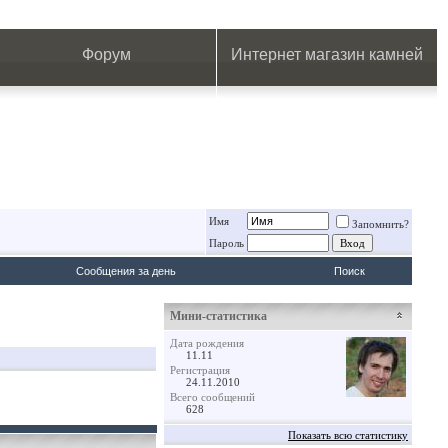
.
.
.
.
.
.
.
Форум
Интернет магазин камней
Имя
Запомнить?
Пароль
Сообщения за день
Поиск
Мини-статистика
Дата рождения
11.11
Регистрация
24.11.2010
Всего сообщений
628
Показать всю статистику