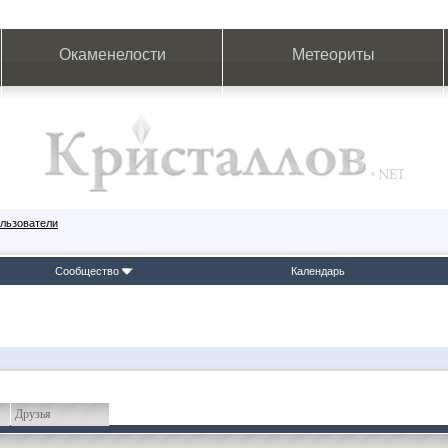
Окаменелости
Метеориты
льзователи
Сообщество
Календарь
Друзья