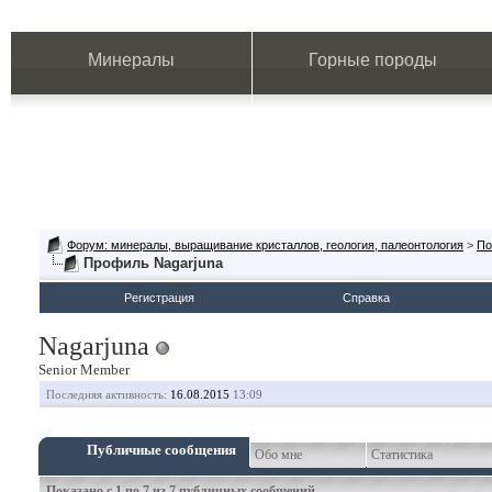
Минералы
Горные породы
Форум: минералы, выращивание кристаллов, геология, палеонтология
>
По
Профиль Nagarjuna
Регистрация
Справка
Nagarjuna
Senior Member
Последняя активность:
16.08.2015
13:09
Публичные сообщения
Обо мне
Статистика
Показано с 1 по
7
из
7
публичных сообщений