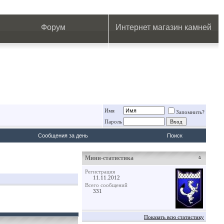
.
.
.
.
.
.
.
Форум
Интернет магазин камней
Имя
Запомнить?
Пароль
Сообщения за день
Поиск
Мини-статистика
Регистрация
11.11.2012
Всего сообщений
331
Показать всю статистику