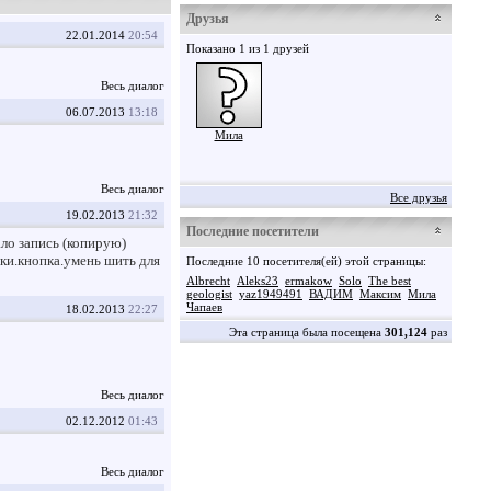
Друзья
22.01.2014
20:54
Показано 1 из 1 друзей
Весь диалог
06.07.2013
13:18
Мила
Весь диалог
Все друзья
19.02.2013
21:32
Последние посетители
ло запись (копирую)
ски.кнопка.умень шить для
Последние 10 посетителя(ей) этой страницы:
Albrecht
Aleks23
ermakow
Solo
The best
geologist
yaz1949491
ВАДИМ
Максим
Мила
Чапаев
18.02.2013
22:27
Эта страница была посещена
301,124
раз
Весь диалог
02.12.2012
01:43
Весь диалог