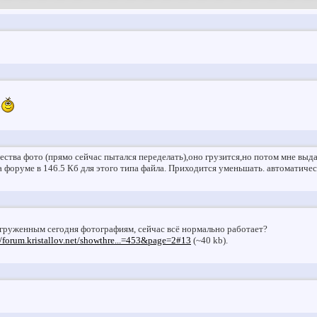
.
ства фото (прямо сейчас пытался переделать),оно грузится,но потом мне выда
 форуме в 146.5 Кб для этого типа файла. Приходится уменьшать. автоматиче
загруженным сегодня фотографиям, сейчас всё нормально работает?
//forum.kristallov.net/showthre...=453&page=2#13
(~40 kb).