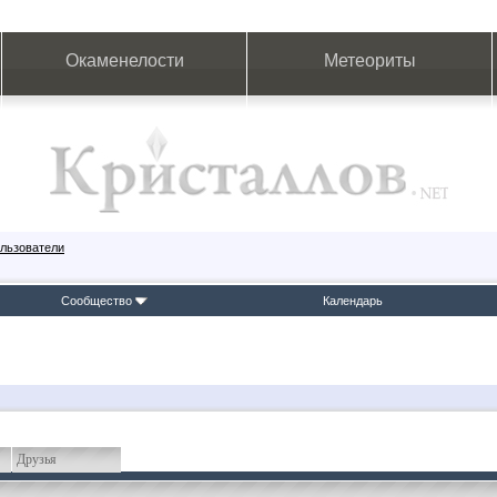
Окаменелости
Метеориты
льзователи
Сообщество
Календарь
Друзья