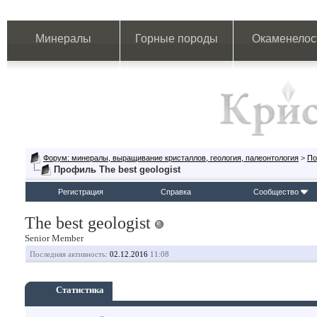
Минералы
Горные породы
Окаменелос
Форум: минералы, выращивание кристаллов, геология, палеонтология
>
По
Профиль The best geologist
Регистрация
Справка
Сообщество
The best geologist
Senior Member
Последняя активность:
02.12.2016
11:08
Статистика