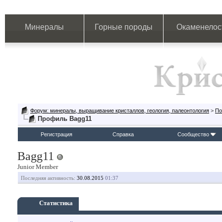
Минералы
Горные породы
Окаменелос
Форум: минералы, выращивание кристаллов, геология, палеонтология
>
По
Профиль Bagg11
Регистрация
Справка
Сообщество
Bagg11
Junior Member
Последняя активность:
30.08.2015
01:37
Статистика