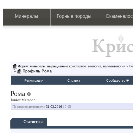
Минералы
Горные породы
Окаменелос
Форум: минералы, выращивание кристаллов, геология, палеонтология
>
По
Профиль Рома
Регистрация
Справка
Сообщество
Рома
Junior Member
Последняя активность:
31.03.2016
10:15
Статистика