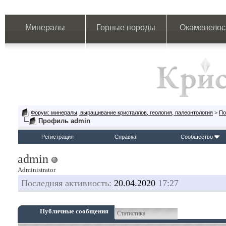
Минералы
Горные породы
Окаменелос
Форум: минералы, выращивание кристаллов, геология, палеонтология
>
По
Профиль admin
Регистрация
Справка
Сообщество
admin
Administrator
Последняя активность:
20.04.2020
17:27
Публичные сообщения
Статистика