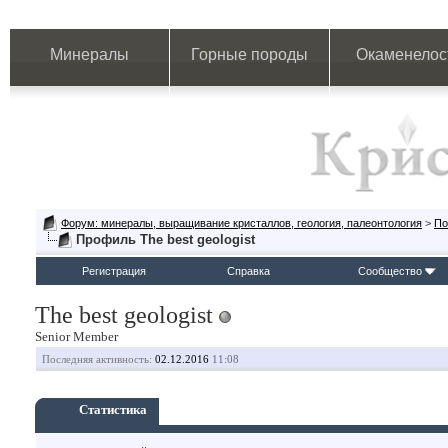
Минералы
Горные породы
Окаменелос
Форум: минералы, выращивание кристаллов, геология, палеонтология
>
По
Профиль The best geologist
Регистрация
Справка
Сообщество
The best geologist
Senior Member
Последняя активность:
02.12.2016
11:08
Статистика