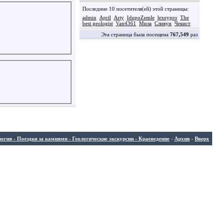
Последние 10 посетителя(ей) этой страницы:
admin
April
Arty
IdupoZemle
lexeypro
The
best geologist
Van4361
Мила
Сливун
Чекист
Эта страница была посещена
767,549
раз
ия - Поездки за камнями - Геологические экскурсии - Краеведение
-
Архив
-
Вверх