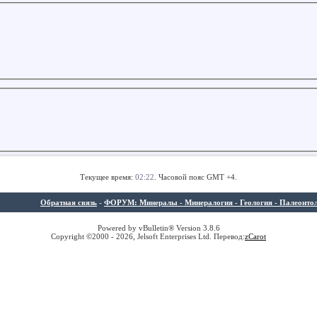
Текущее время:
02:22
. Часовой пояс GMT +4.
Обратная связь
-
ФОРУМ: Минералы - Минералогия - Геология - Палеонтолог
Powered by vBulletin® Version 3.8.6
Copyright ©2000 - 2026, Jelsoft Enterprises Ltd. Перевод:
z
Carot