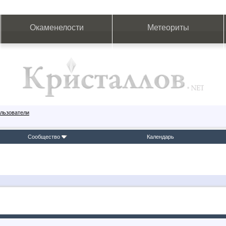
Окаменелости
Метеориты
льзователи
Сообщество
Календарь