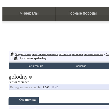
Минералы
Горные породы
Форум: минералы, выращивание кристаллов, геология, палеонтология
>
По
Профиль golodny
Регистрация
Справка
golodny
Senior Member
Последняя активность:
14.11.2021
16:46
Статистика