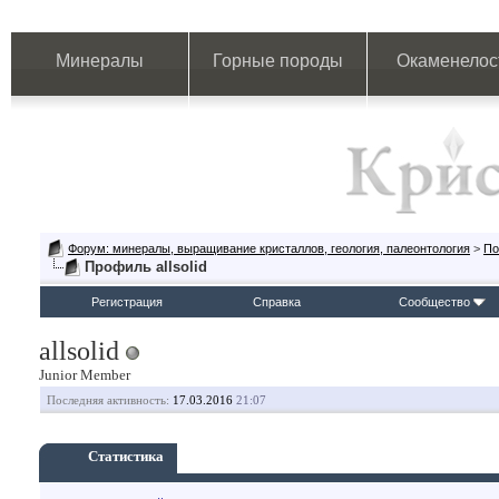
Минералы
Горные породы
Окаменелос
Форум: минералы, выращивание кристаллов, геология, палеонтология
>
По
Профиль allsolid
Регистрация
Справка
Сообщество
allsolid
Junior Member
Последняя активность:
17.03.2016
21:07
Статистика