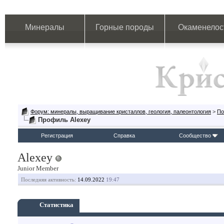
Минералы
Горные породы
Окаменелос
Форум: минералы, выращивание кристаллов, геология, палеонтология
>
По
Профиль Alexey
Регистрация
Справка
Сообщество
Alexey
Junior Member
Последняя активность:
14.09.2022
19:47
Статистика