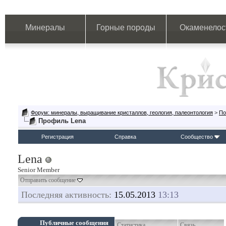
Минералы
Горные породы
Окаменелос
Форум: минералы, выращивание кристаллов, геология, палеонтология
>
По
Профиль Lena
Регистрация
Справка
Сообщество
Lena
Senior Member
Отправить сообщение
Последняя активность:
15.05.2013
13:13
Публичные сообщения
Статистика
Связь