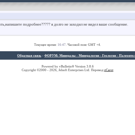
лать,напишите подробнее????? я долго не заходил не видел ваше сообщение.
Текущее время:
16:47
. Часовой пояс GMT +4.
Обратная связь
-
ФОРУМ: Минералы - Минералогия - Геология - Палеонтолог
Powered by vBulletin® Version 3.8.6
Copyright ©2000 - 2026, Jelsoft Enterprises Ltd. Перевод:
z
Carot