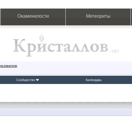
Окаменелости
Метеориты
льзователи
Сообщество
Календарь