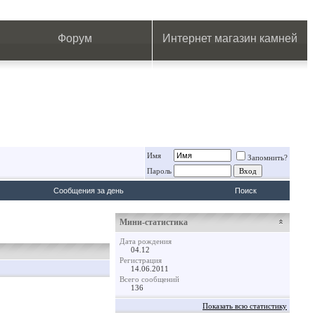
.
.
.
.
.
.
.
Форум
Интернет магазин камней
Имя
Запомнить?
Пароль
Сообщения за день
Поиск
Мини-статистика
Дата рождения
04.12
Регистрация
14.06.2011
Всего сообщений
136
Показать всю статистику