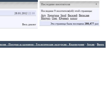
Последние посетители
Последние 9 посетителя(ей) этой страницы:
28.01.2012
22:10
Arty
Nagarjuna
Streil
Василий
Вячеслав
Митрич
Олег
Юраныч
хохол
Эта страница была посещена
280,477
раз
Весь диалог
ия - Поездки за камнями - Геологические экскурсии - Краеведение
-
Архив
-
Вверх