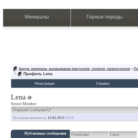
Минералы
Горные породы
Форум: минералы, выращивание кристаллов, геология, палеонтология
>
По
Профиль Lena
Регистрация
Справка
Lena
Senior Member
Отправить сообщение
Последняя активность:
15.05.2013
13:13
Публичные сообщения
Статистика
Связь