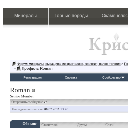
Минералы
Горные породы
Окаменелос
Форум: минералы, выращивание кристаллов, геология, палеонтология
>
По
Профиль Roman
Регистрация
Справка
Сообщество
Roman
Senior Member
Отправить сообщение
Последняя активность:
06.07.2011
23:48
Обо мне
Статистика
Друзья
Связь