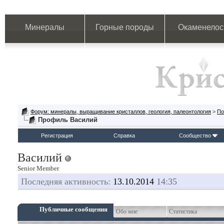
Минералы
Горные породы
Окаменелос
Форум: минералы, выращивание кристаллов, геология, палеонтология
>
По
Профиль Василий
Регистрация
Справка
Сообщество
Василий
Senior Member
Последняя активность:
13.10.2014
14:35
Публичные сообщения
Обо мне
Статистика