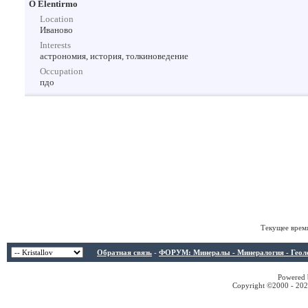
О Elentirmo
Location
Иваново
Interests
астрономия, история, толкиноведение
Occupation
пдо
Текущее врем
Обратная связь
-
ФОРУМ: Минералы - Минералогия - Геологи
Powered b
Copyright ©2000 - 2026