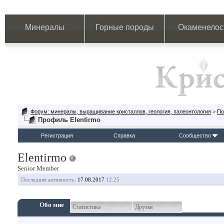
Минералы
Горные породы
Окаменелос
Форум: минералы, выращивание кристаллов, геология, палеонтология
>
По
Профиль Elentirmo
Регистрация
Справка
Сообщество
Elentirmo
Senior Member
Последняя активность:
17.08.2017
12:25
Обо мне
Статистика
Друзья