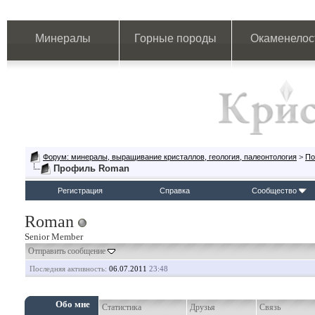
Минералы
Горные породы
Окаменелос
Форум: минералы, выращивание кристаллов, геология, палеонтология
>
По
Профиль Roman
Регистрация
Справка
Сообщество
Roman
Senior Member
Отправить сообщение
Последняя активность:
06.07.2011
23:48
Обо мне
Статистика
Друзья
Связь