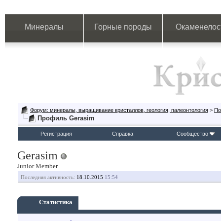
Минералы
Горные породы
Окаменелос
Форум: минералы, выращивание кристаллов, геология, палеонтология
>
По
Профиль Gerasim
Регистрация
Справка
Сообщество
Gerasim
Junior Member
Последняя активность:
18.10.2015
15:54
Статистика