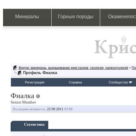
Минералы
Горные породы
Окаменелос
Форум: минералы, выращивание кристаллов, геология, палеонтология
>
По
Профиль Фиалка
Регистрация
Справка
Сообщество
Фиалка
Senior Member
Последняя активность:
22.09.2011
03:00
Статистика