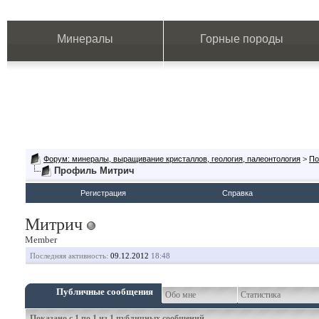
Минералы
Горные породы
Форум: минералы, выращивание кристаллов, геология, палеонтология
>
По
Профиль Митрич
Регистрация
Справка
Митрич
Member
Последняя активность:
09.12.2012
18:48
Публичные сообщения
Обо мне
Статистика
Показано с 1 по
1
из
1
публичных сообщений