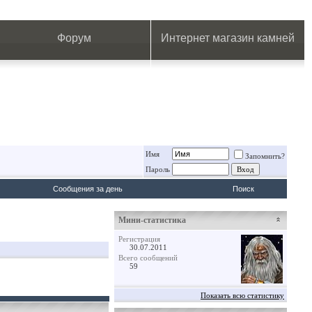
.
.
.
.
.
.
.
Форум
Интернет магазин камней
Имя
Запомнить?
Пароль
Сообщения за день
Поиск
Мини-статистика
Регистрация
30.07.2011
Всего сообщений
59
Показать всю статистику