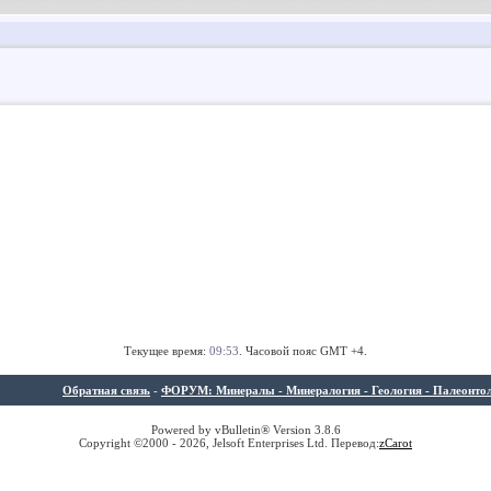
Текущее время:
09:53
. Часовой пояс GMT +4.
Обратная связь
-
ФОРУМ: Минералы - Минералогия - Геология - Палеонтолог
Powered by vBulletin® Version 3.8.6
Copyright ©2000 - 2026, Jelsoft Enterprises Ltd. Перевод:
z
Carot