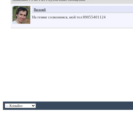
Василий
На гемме созвонимся, мой тел 89055401124