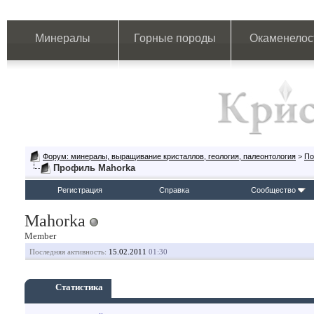
Минералы
Горные породы
Окаменелос
Форум: минералы, выращивание кристаллов, геология, палеонтология
>
По
Профиль Mahorka
Регистрация
Справка
Сообщество
Mahorka
Member
Последняя активность:
15.02.2011
01:30
Статистика