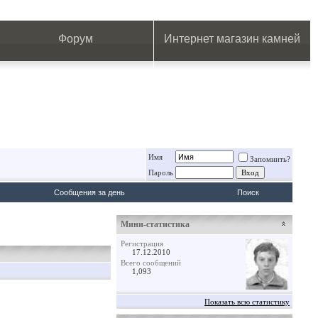
.
.
.
.
.
.
.
Форум
Интернет магазин камней
Имя
Запомнить?
Пароль
Сообщения за день
Поиск
Мини-статистика
Регистрация
17.12.2010
Всего сообщений
1,093
Показать всю статистику