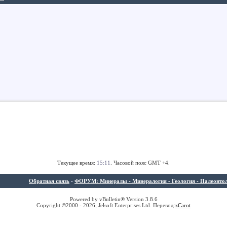
Текущее время:
15:11
. Часовой пояс GMT +4.
Обратная связь
-
ФОРУМ: Минералы - Минералогия - Геология - Палеонтолог
Powered by vBulletin® Version 3.8.6
Copyright ©2000 - 2026, Jelsoft Enterprises Ltd. Перевод:
z
Carot