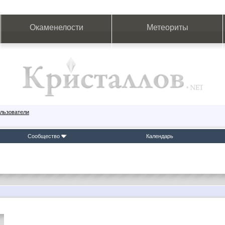
Окаменелости
Метеориты
льзователи
Сообщество
Календарь