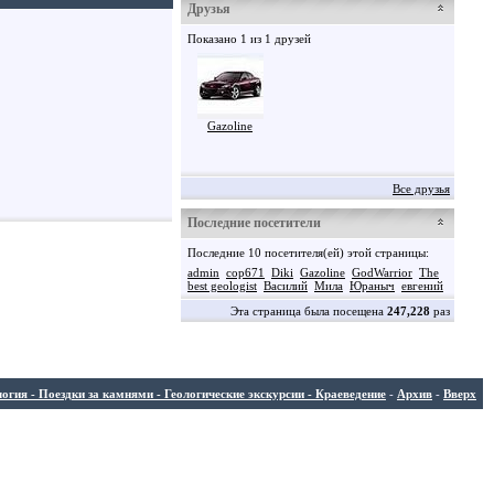
Друзья
Показано 1 из 1 друзей
Gazoline
Все друзья
Последние посетители
Последние 10 посетителя(ей) этой страницы:
admin
cop671
Diki
Gazoline
GodWarrior
The
best geologist
Василий
Мила
Юраныч
евгений
Эта страница была посещена
247,228
раз
ия - Поездки за камнями - Геологические экскурсии - Краеведение
-
Архив
-
Вверх