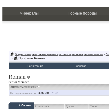
Минералы
Горные породы
Форум: минералы, выращивание кристаллов, геология, палеонтология
>
По
Профиль Roman
Регистрация
Справка
Roman
Senior Member
Отправить сообщение
Последняя активность:
06.07.2011
23:48
Обо мне
Статистика
Друзья
Связь