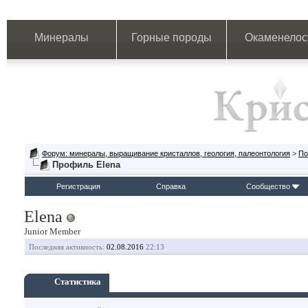
Минералы
Горные породы
Окаменелос
Форум: минералы, выращивание кристаллов, геология, палеонтология
>
По
Профиль Elena
Регистрация
Справка
Сообщество
Elena
Junior Member
Последняя активность:
02.08.2016
22:13
Статистика