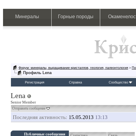
Минералы
Горные породы
Окаменелос
Форум: минералы, выращивание кристаллов, геология, палеонтология
>
По
Профиль Lena
Регистрация
Справка
Сообщество
Lena
Senior Member
Отправить сообщение
Последняя активность:
15.05.2013
13:13
Публичные сообщения
Статистика
Связь