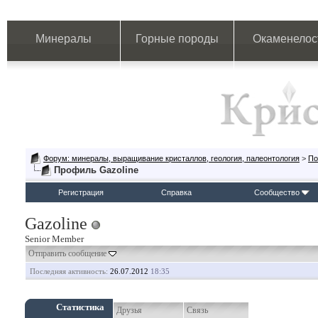
Минералы
Горные породы
Окаменелос
Форум: минералы, выращивание кристаллов, геология, палеонтология
>
По
Профиль Gazoline
Регистрация
Справка
Сообщество
Gazoline
Senior Member
Отправить сообщение
Последняя активность:
26.07.2012
18:35
Статистика
Друзья
Связь