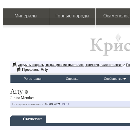
Минералы
Горные породы
Окаменелос
Форум: минералы, выращивание кристаллов, геология, палеонтология
>
По
Профиль Arty
Регистрация
Справка
Сообщество
Arty
Junior Member
Последняя активность:
09.09.2021
19:51
Статистика