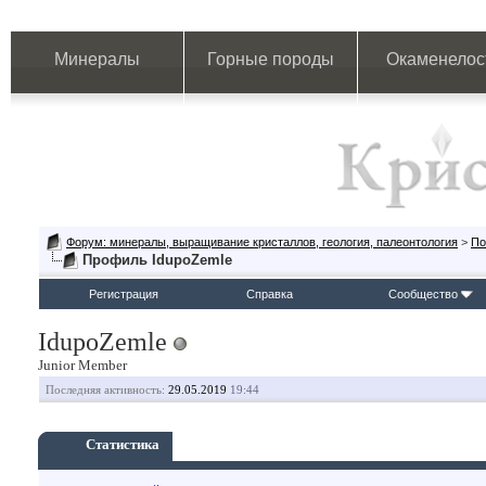
Минералы
Горные породы
Окаменелос
Форум: минералы, выращивание кристаллов, геология, палеонтология
>
По
Профиль IdupoZemle
Регистрация
Справка
Сообщество
IdupoZemle
Junior Member
Последняя активность:
29.05.2019
19:44
Статистика