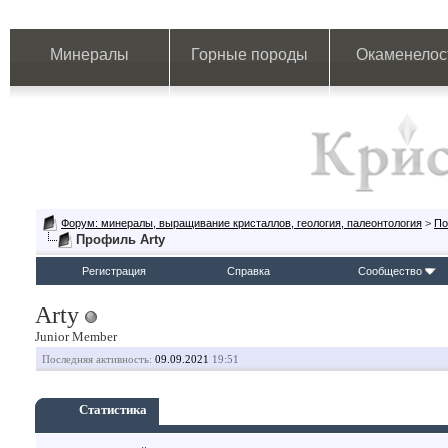
Минералы
Горные породы
Окаменелос
Форум: минералы, выращивание кристаллов, геология, палеонтология
>
По
Профиль Arty
Регистрация
Справка
Сообщество
Arty
Junior Member
Последняя активность:
09.09.2021
19:51
Статистика