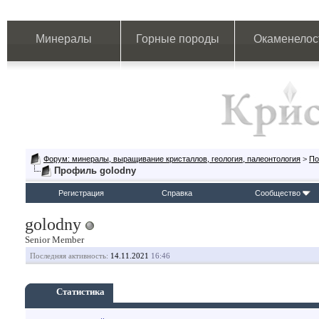
Минералы
Горные породы
Окаменелос
Форум: минералы, выращивание кристаллов, геология, палеонтология
>
По
Профиль golodny
Регистрация
Справка
Сообщество
golodny
Senior Member
Последняя активность:
14.11.2021
16:46
Статистика