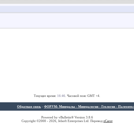
Текущее время:
16:46
. Часовой пояс GMT +4.
Обратная связь
-
ФОРУМ: Минералы - Минералогия - Геология - Палеонтолог
Powered by vBulletin® Version 3.8.6
Copyright ©2000 - 2026, Jelsoft Enterprises Ltd. Перевод:
z
Carot