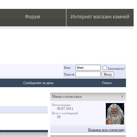
.
.
.
.
.
.
.
Форум
Интернет магазин камней
Имя
Запомнить?
Пароль
Сообщения за день
Поиск
Мини-статистика
Регистрация
30.07.2011
Всего сообщений
59
Показать всю статистику