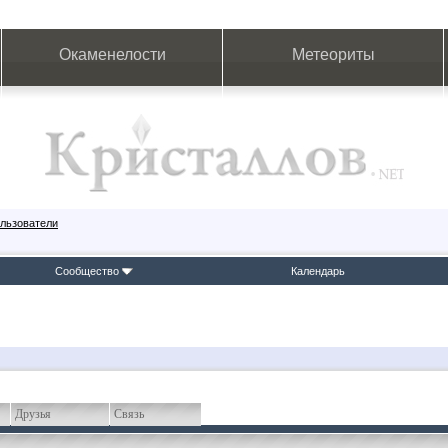
Окаменелости
Метеориты
льзователи
Сообщество
Календарь
Друзья
Связь