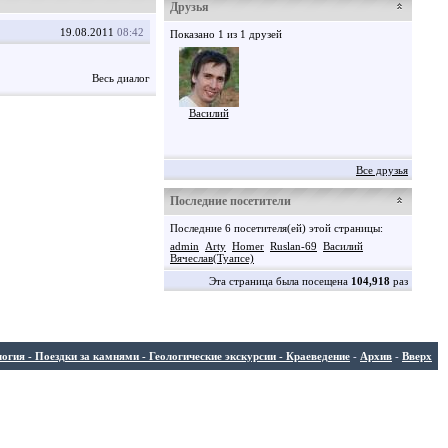
Друзья
19.08.2011
08:42
Показано 1 из 1 друзей
Весь диалог
Василий
Все друзья
Последние посетители
Последние 6 посетителя(ей) этой страницы:
admin
Arty
Homer
Ruslan-69
Василий
Вячеслав(Туапсе)
Эта страница была посещена
104,918
раз
ия - Поездки за камнями - Геологические экскурсии - Краеведение
-
Архив
-
Вверх