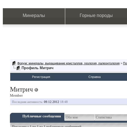
Минералы
Горные породы
Форум: минералы, выращивание кристаллов, геология, палеонтология
>
По
Профиль Митрич
Регистрация
Справка
Митрич
Member
Последняя активность:
09.12.2012
18:48
Публичные сообщения
Обо мне
Статистика
Показано с 1 по
1
из
1
публичных сообщений