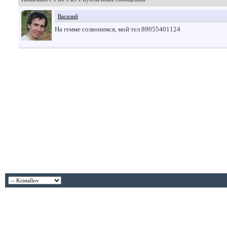
Василий
На гемме созвонимся, мой тел 89055401124