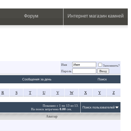
.
.
.
.
.
.
.
Форум
Интернет магазин камней
Имя
Запомнить?
Пароль
Сообщения за день
Поиск
R
S
T
U
V
W
X
Y
Z
Показано с 1 по 13 из 13.
Поиск пользователей
На поиск затрачено
0.00
сек.
Аватар