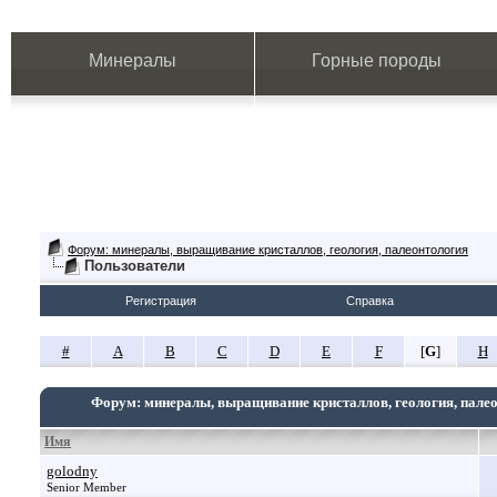
Минералы
Горные породы
Форум: минералы, выращивание кристаллов, геология, палеонтология
Пользователи
Регистрация
Справка
#
A
B
C
D
E
F
[
G
]
H
Форум: минералы, выращивание кристаллов, геология, пале
Имя
golodny
Senior Member