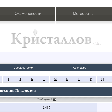
Окаменелости
Метеориты
Сообщество
Календарь
I
J
K
L
M
N
O
P
Q
онтология: Пользователи
Сообщений
2,435