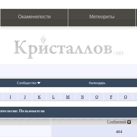
Окаменелости
Метеориты
Сообщество
Календарь
I
J
K
L
M
N
O
P
Q
онтология: Пользователи
Сообщений
464