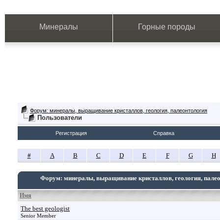
Минералы
Горные породы
Форум: минералы, выращивание кристаллов, геология, палеонтология
Пользователи
Регистрация
Справка
#
A
B
C
D
E
F
G
H
Форум: минералы, выращивание кристаллов, геология, пале
Имя
The best geologist
Senior Member