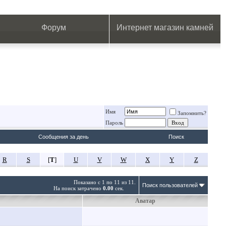
.
.
.
.
.
.
.
Форум
Интернет магазин камней
Имя
Запомнить?
Пароль
Сообщения за день
Поиск
R
S
[
T
]
U
V
W
X
Y
Z
Показано с 1 по 11 из 11.
Поиск пользователей
На поиск затрачено
0.00
сек.
Аватар